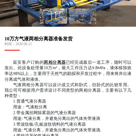
10万方气液两相分离器准备发货
时间：
2020.08.21
延安客户订购的
两相分离器
已经完成最后一道工序，随时可以
发出。此设备处理量
10
万
³，最大工作压力达
，液体移除效
m
9.8MPa
率达
以上，主要用于天然气的勘探和开发过程中，用来将井出液
98%
分离成气体和液体。
气液两相分离器可以设计成立式和卧式，但卧式的比较常用。
我公司可根据用户需求设计不同类型的两相分离器，主要有以下几
种类型：
1.
普通气液分离器
用途：气液粗分离
2.
带金属丝网除雾器的气液分离器
用途
气液分离，并避免分离出的气体夹带液滴
:
3.
带波纹板
孔板波纹填料的气液分离器
/
用途
气液分离，并避免分离出的气体夹带液滴
:
.
4.
带旋流器的气液分离器