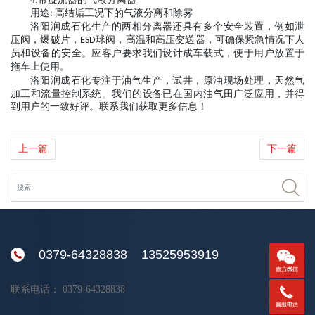
用途
高结垢工况下的气液分离和除雾
:
洛阳润成石化生产的两相
分离器还具有多个安全装置，例如泄
压阀，爆破片，
球阀，高温和高压变送器，可确保紧急情况下人
ESD
员和设备的安全。
应客户要求我们设计成车载式，便于用户放置于
拖车上使用
。
洛阳润成石化
专注于油气生产，试井，原油现场处理，天然气
加工和流量控制系统。
我们的设备已在国内油气田广泛应用，并得
到用户的一致好评。联系我们获取更多信息！
上一篇
下一篇
0379-64328838 13525953919
联系电话：
0379-64328838