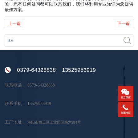
验，您有任何疑问都可以联系我们，我们将利用专业知识为您提供
最佳方案。
上一篇
下一篇
0379-64328838 13525953919
联系电话：
0379-64328838
联系手机：
13525953919
工厂地址：
洛阳市西工区工业园区纬六路1号