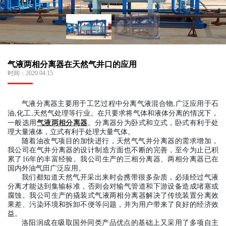
气液两相分离器在天然气井口的应用
时间：
2020.04.15
气液分离器主要用于工艺过程中分离气液混合物
广泛应用于石
,
油
化工
天然气处理等行业
。在只要求将气体和液体分离的情况下，
,
,
一般选用
气液两相分离器
。分离器分为卧式和立式，卧式有利于处
理大量液体，立式有利于处理大量气体。
随着油改气项目的加快进行，天然气气井分离器的需求增加，
我公司在气井分离器的设计制造方面也不断的完善，至今为止已积
累了
16
年的丰富经验。我公司生产的三相分离器、两相分离器已在
国内外油气田广泛应用。
我们都知道天然气开采出来时会携带很多杂质，必须经过气液
分离才能达到集输标准，否则会对输气管道和下游设备造成堵塞或
腐蚀。我公司生产的撬装式气液两相分离器解决了传统装置分离效
果差、污染环境和拆卸不便等问题，并为用户带来了良好的经济效
益。
洛阳润成在吸取国外同类产品优点的基础上又采用了多项自主